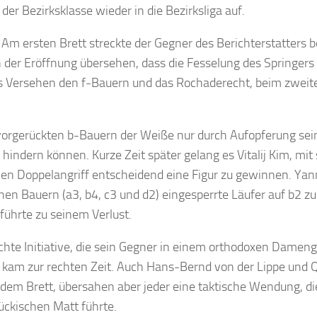
der Bezirksklasse wieder in die Bezirksliga auf.
Am ersten Brett streckte der Gegner des Berichterstatters b
 der Eröffnung übersehen, dass die Fesselung des Springers 
das Versehen den f-Bauern und das Rochaderecht, beim zweit
 vorgerückten b-Bauern der Weiße nur durch Aufopferung sei
indern können. Kurze Zeit später gelang es Vitalij Kim, mit
inen Doppelangriff entscheidend eine Figur zu gewinnen. Yan
en Bauern (a3, b4, c3 und d2) eingesperrte Läufer auf b2 z
führte zu seinem Verlust.
ichte Initiative, die sein Gegner in einem orthodoxen Damen
t kam zur rechten Zeit. Auch Hans-Bernd von der Lippe und 
f dem Brett, übersahen aber jeder eine taktische Wendung, di
tückischen Matt führte.