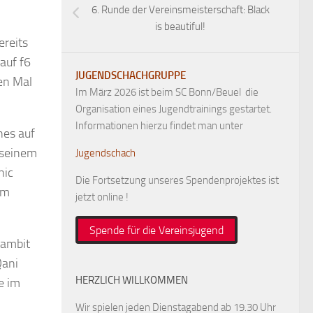
6. Runde der Vereinsmeisterschaft: Black
is beautiful!
ereits
auf f6
JUGENDSCHACHGRUPPE
en Mal
Im März 2026 ist beim SC Bonn/Beuel die
Organisation eines Jugendtrainings gestartet.
Informationen hierzu findet man unter
nes auf
 seinem
Jugendschach
nic
Die Fortsetzung unseres Spendenprojektes ist
um
jetzt online !
Spende für die Vereinsjugend
gambit
Qani
HERZLICH WILLKOMMEN
e im
Wir spielen jeden Dienstagabend ab 19.30 Uhr