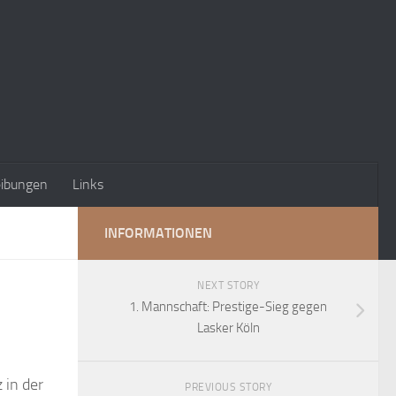
eibungen
Links
INFORMATIONEN
NEXT STORY
1. Mannschaft: Prestige-Sieg gegen
Lasker Köln
 in der
PREVIOUS STORY