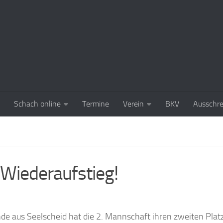
Schach online
Termine
Verein
BKV
Ausschr
 Wiederaufstieg!
de aus Seelscheid hat die 2. Mannschaft ihren zweiten Platz