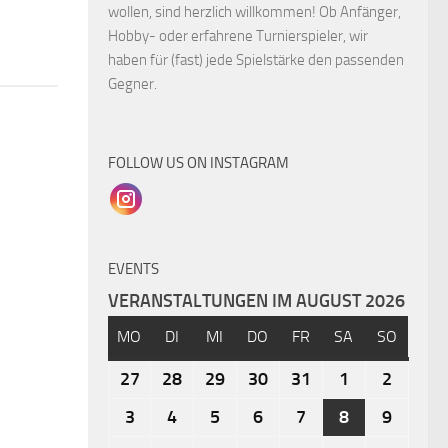
wollen, sind herzlich willkommen! Ob Anfänger,
Hobby- oder erfahrene Turnierspieler, wir
haben für (fast) jede Spielstärke den passenden
Gegner.
FOLLOW US ON INSTAGRAM
EVENTS
VERANSTALTUNGEN IM AUGUST 2026
MO
DI
MI
DO
FR
SA
SO
27
28
29
30
31
1
2
3
4
5
6
7
8
9