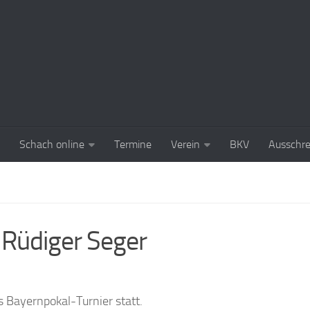
Schach online
Termine
Verein
BKV
Ausschr
 Rüdiger Seger
 Bayernpokal-Turnier statt.