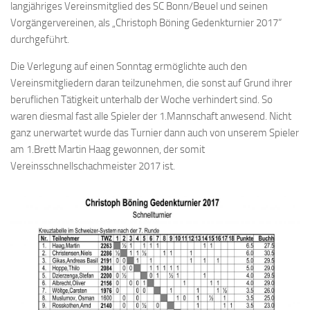
langjähriges Vereinsmitglied des SC Bonn/Beuel und seinen
Bayernpokal
Vorgängervereinen, als „Christoph Böning Gedenkturnier 2017“
Sommerturnier
durchgeführt.
Bonner Schnellschachturniere
Die Verlegung auf einen Sonntag ermöglichte auch den
Vereinsmitgliedern daran teilzunehmen, die sonst auf Grund ihrer
Mannschaften
beruflichen Tätigkeit unterhalb der Woche verhindert sind. So
1. Mannschaft
waren diesmal fast alle Spieler der 1.Mannschaft anwesend. Nicht
ganz unerwartet wurde das Turnier dann auch von unserem Spieler
2. Mannschaft
am 1.Brett Martin Haag gewonnen, der somit
3. Mannschaft
Vereinsschnellschachmeister 2017 ist.
4. Mannschaft
Jugendschach
Schach online
1.Online Schachturnierserie
Termine
Verein