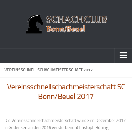
Home
VEREINSSCHNELLSCHACHMEISTERSCHAFT 2017
Turniere
Vereinsschnellschachmeisterschaft SC
Vereinsmeisterschaft
Bonn/Beuel 2017
Vereinspokalturnier
Vereinsschnellschachmeisterschaft
Blitzturnierserie
Die Vereinsschnellschachmeisterschaft wurde im Dezember 2017
in Gedenken an den 2016 verstorbenenChristoph Böning,
Schnellturnierserie