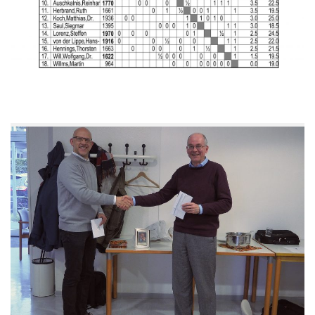
Anfahrt
Vorstand
Mitglieder
Mitglied werden
Satzung
Datenschutzordnung
En passant
BKV
Ausschreibungen
Links