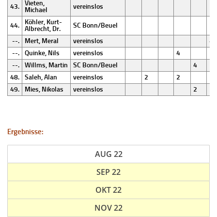
Vieten,
43.
vereinslos
Michael
Köhler, Kurt-
44.
SC Bonn/Beuel
Albrecht, Dr.
--.
Mert, Meral
vereinslos
4
--.
Quinke, Nils
vereinslos
4
--.
Willms, Martin
SC Bonn/Beuel
4
48.
Saleh, Alan
vereinslos
2
2
49.
Mies, Nikolas
vereinslos
2
Ergebnisse:
AUG 22
SEP 22
OKT 22
NOV 22