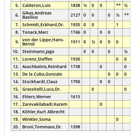
5.
Calderon,Luis
1838
½
0
0
**
½
0
Gikas,Andreas
6.
2127
0
0
0
½
**
Basilius
7.
Schmidt,Eckhard,Dr.
1935
0
0
1
*
8.
Tonack,Marc
1746
0
0
0
1
von der Lippe,Hans-
9.
1911
0
½
0
0
0
Bernd
10.
Steinmann,Jago
0
0
0
½
1
11.
Lorenz,Steffen
1930
0
0
12.
Auschkalnis,Reinhard
1738
0
0
0
13.
De la Cuba,Gonzalo
0
0
0
14.
Stockhardt,Claus
1790
0
0
0
15.
Grassitelli,Luca,Dr.
0
0
16.
Ehlers,Werner
1615
0
17.
Zarevakilabadi,Kazem
0
0
18.
Köhler,Kurt Albrecht
19.
Winkler,Soma
0
20.
Bruni,Tommaso,Dr.
1398