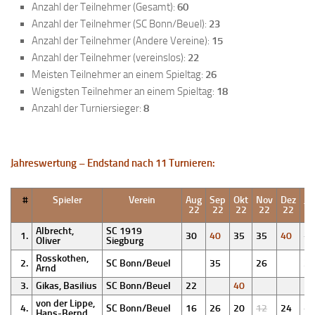
Anzahl der Teilnehmer (Gesamt):
60
Anzahl der Teilnehmer (SC Bonn/Beuel):
23
Anzahl der Teilnehmer (Andere Vereine):
15
Anzahl der Teilnehmer (vereinslos):
22
Meisten Teilnehmer an einem Spieltag:
26
Wenigsten Teilnehmer an einem Spieltag:
18
Anzahl der Turniersieger:
8
Jahreswertung – Endstand nach 11 Turnieren:
#
Spieler
Verein
Aug
Sep
Okt
Nov
Dez
Ja
22
22
22
22
22
2
Albrecht,
SC 1919
1.
30
40
35
35
40
30
Oliver
Siegburg
Rosskothen,
2.
SC Bonn/Beuel
35
26
35
Arnd
3.
Gikas, Basilius
SC Bonn/Beuel
22
40
von der Lippe,
4.
SC Bonn/Beuel
16
26
20
12
24
10
Hans-Bernd