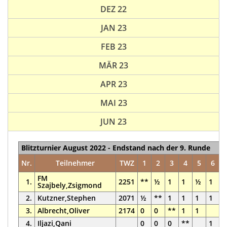
DEZ 22
JAN 23
FEB 23
MÄR 23
APR 23
MAI 23
JUN 23
Blitzturnier August 2022 - Endstand nach der 9. Runde
Nr.
Teilnehmer
TWZ
1
2
3
4
5
6
FM
1.
2251
**
½
1
1
½
1
1
Szajbely,Zsigmond
2.
Kutzner,Stephen
2071
½
**
1
1
1
1
1
3.
Albrecht,Oliver
2174
0
0
**
1
1
4.
Iljazi,Qani
0
0
0
**
1