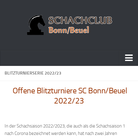
Home
BLITZTURNIERSERIE 2022/23
Turniere
Offene Blitzturniere SC Bonn/Beuel
Vereinsmeisterschaft
2022/23
Vereinspokalturnier
Vereinsschnellschachmeisterschaft
Blitzturnierserie
In der Schachsaison 2022/2023, die auch als die Schachsaison 1
nach Corona bezeichnet werden kann, hat nach zwei Jahren
Schnellturnierserie