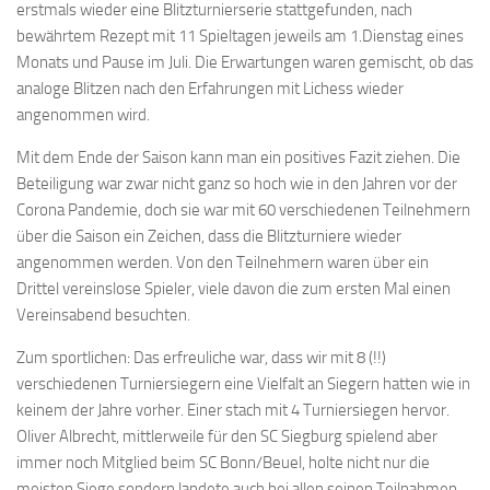
erstmals wieder eine Blitzturnierserie stattgefunden, nach
Bayernpokal
bewährtem Rezept mit 11 Spieltagen jeweils am 1.Dienstag eines
Sommerturnier
Monats und Pause im Juli. Die Erwartungen waren gemischt, ob das
analoge Blitzen nach den Erfahrungen mit Lichess wieder
Bonner Schnellschachturniere
angenommen wird.
Mannschaften
Mit dem Ende der Saison kann man ein positives Fazit ziehen. Die
1. Mannschaft
Beteiligung war zwar nicht ganz so hoch wie in den Jahren vor der
Corona Pandemie, doch sie war mit 60 verschiedenen Teilnehmern
2. Mannschaft
über die Saison ein Zeichen, dass die Blitzturniere wieder
3. Mannschaft
angenommen werden. Von den Teilnehmern waren über ein
4. Mannschaft
Drittel vereinslose Spieler, viele davon die zum ersten Mal einen
Vereinsabend besuchten.
5. Mannschaft
Jugendschach
Zum sportlichen: Das erfreuliche war, dass wir mit 8 (!!)
verschiedenen Turniersiegern eine Vielfalt an Siegern hatten wie in
Schach online
keinem der Jahre vorher. Einer stach mit 4 Turniersiegen hervor.
1.Online Schachturnierserie
Oliver Albrecht, mittlerweile für den SC Siegburg spielend aber
immer noch Mitglied beim SC Bonn/Beuel, holte nicht nur die
Termine
meisten Siege sondern landete auch bei allen seinen Teilnahmen