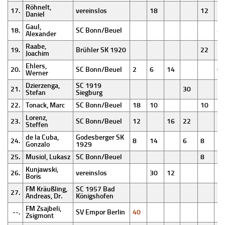
Röhnelt,
17.
vereinslos
18
12
Daniel
Gaul,
18.
SC Bonn/Beuel
40
Alexander
Raabe,
19.
Brühler SK 1920
22
14
Joachim
Ehlers,
20.
SC Bonn/Beuel
2
6
14
6
Werner
Dzierzenga,
SC 1919
21.
30
26
Stefan
Siegburg
22.
Tonack, Marc
SC Bonn/Beuel
18
10
10
2
Lorenz,
23.
SC Bonn/Beuel
12
16
22
Steffen
de la Cuba,
Godesberger SK
24.
8
14
6
8
Gonzalo
1929
25.
Musiol, Lukasz
SC Bonn/Beuel
8
Kunjawski,
26.
vereinslos
30
12
Boris
FM Kräußling,
SC 1957 Bad
27.
Andreas, Dr.
Königshofen
FM Zsajbeli,
--.
SV Empor Berlin
40
Zsigmont