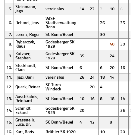
Steinmann,
5.
vereinslos
14
22
2
10
6
18
Jago
VdSF
6.
Dehmel, Jens
Stadtverwaltung
26
35
Bonn
7.
Lorenz, Roger
SC Bonn/Beuel
30
24
Rybarczyk,
Godesberger SK
8.
40
30
Klaus
1929
Kutzner,
Godesberger SK
9.
35
24
Stephen
1929
Stockhardt,
10.
SC Bonn/Beuel
6
6
20
16
Claus
11.
Iljazi, Qani
vereinslos
26
24
18
14
SC Turm
12.
Queck, Reiner
20
4
Windeck
Auschkalnis,
13.
SC Bonn/Beuel
10
16
8
18
14
Reinhard
Schmidt,
Godesberger SK
14.
20
26
8
Eckard
1929
Grassitelli,
15.
SC Bonn/Beuel
4
12
8
12
Luca, Dr.
16.
Kart, Boris
Brühler SK 1920
10
20
16