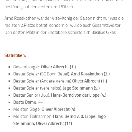
Verein
beständig auf den ersten drei Plätzen.
Anfahrt
Arnd Rosskothen war der Vize-König der Saison nicht nur was die
meisten 2.Plätze betraf, sondern er wurde auch Gesamtzweiter.
Vorstand
Den dritten Platz in der Endtabelle sicherte sich Basilius Gikas.
Mitglieder
Mitglied werden
Statistiken:
Satzung
Datenschutzordnung
Gesamtsieger:
Oliver Albrecht (1.)
Bester Spieler (SC Bonn Beuel):
Arnd Rosskothen (2.)
En passant
Bester Spieler (Andere Vereine):
Oliver Albrecht (1.)
BKV
Bester Spieler (vereinslos):
Jago Steinmann (5.)
Bester Senior (Ü60):
Hans-Bernd von der Lippe (4.)
Ausschreibungen
Beste Dame:
—
Links
Meisten Siege:
Oliver Albrecht
(4)
Meisten Teilnahmen:
Hans-Bernd v. d. Lippe, Jago
Steinmann, Oliver Albrecht (11)