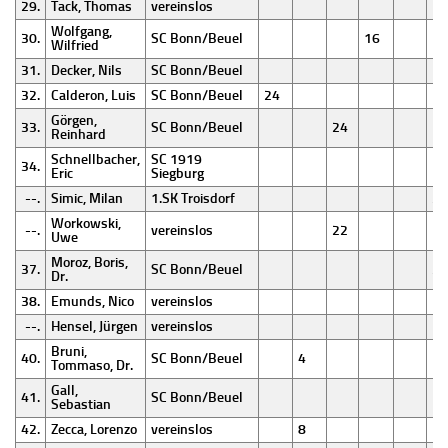
29.
Tack, Thomas
vereinslos
Wolfgang,
30.
SC Bonn/Beuel
16
Wilfried
31.
Decker, Nils
SC Bonn/Beuel
32.
Calderon, Luis
SC Bonn/Beuel
24
Görgen,
33.
SC Bonn/Beuel
24
Reinhard
Schnellbacher,
SC 1919
34.
Eric
Siegburg
--.
Simic, Milan
1.SK Troisdorf
22
Workowski,
--.
vereinslos
22
Uwe
Moroz, Boris,
37.
SC Bonn/Beuel
20
Dr.
38.
Emunds, Nico
vereinslos
--.
Hensel, Jürgen
vereinslos
Bruni,
40.
SC Bonn/Beuel
4
Tommaso, Dr.
Gall,
41.
SC Bonn/Beuel
Sebastian
42.
Zecca, Lorenzo
vereinslos
8