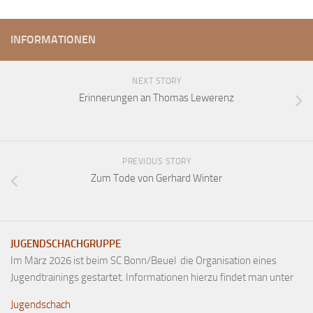
Verein
INFORMATIONEN
Anfahrt
Vorstand
NEXT STORY
Mitglieder
Erinnerungen an Thomas Lewerenz
Mitglied werden
Satzung
Datenschutzordnung
PREVIOUS STORY
En passant
Zum Tode von Gerhard Winter
BKV
Ausschreibungen
JUGENDSCHACHGRUPPE
Links
Im März 2026 ist beim SC Bonn/Beuel die Organisation eines
Jugendtrainings gestartet. Informationen hierzu findet man unter
Jugendschach