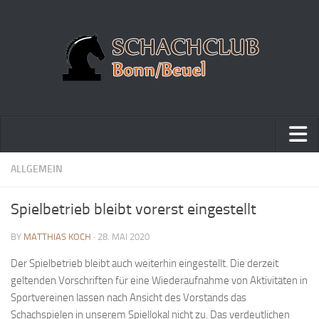
Home
ALLGEMEIN
Turniere
Spielbetrieb bleibt vorerst eingestellt
Vereinsmeisterschaft
BY
MATTHIAS KOCH
· 28. MAI 2020
Vereinspokalturnier
Der Spielbetrieb bleibt auch weiterhin eingestellt. Die derzeit
Vereinsschnellschachmeisterschaft
geltenden Vorschriften für eine Wiederaufnahme von Aktivitäten in
Blitzturnierserie
Sportvereinen lassen nach Ansicht des Vorstands das
Schnellturnierserie
Schachspielen in unserem Spiellokal nicht zu. Das verdeutlichen