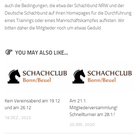
auch die Bedingungen, die etwa der Schachbund NRW und der
Bayernpokal
Deutsche Schachbund auf ihren Homepages für die Durchführung
Sommerturnier
eines Trainings oder eines Mannschaftskampfes auflisten. Wir
Bonner Schnellschachturniere
bitten daher die Mitglieder noch um etwas Geduld.
Mannschaften
1. Mannschaft
YOU MAY ALSO LIKE...
2. Mannschaft
3. Mannschaft
4. Mannschaft
5. Mannschaft
Kein Vereinsabend am 19.12
Am 21.1.
Jugendschach
und am 26.12
Mitgliederversammlung!
Schach online
Schnellturnier am 28.1.!
18 DEZ., 2023
1.Online Schachturnierserie
20 JAN., 2020
Termine