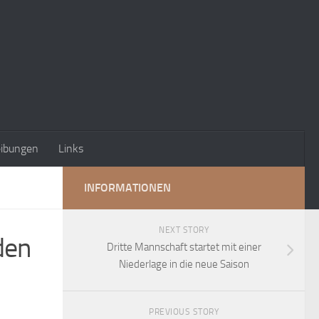
eibungen
Links
INFORMATIONEN
NEXT STORY
den
Dritte Mannschaft startet mit einer
Niederlage in die neue Saison
PREVIOUS STORY