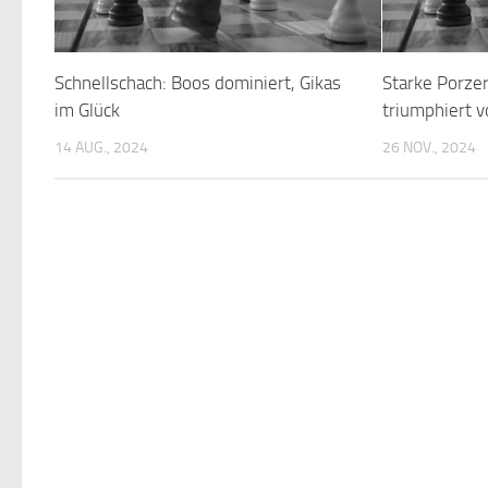
Schnellschach: Boos dominiert, Gikas
Starke Porzer
im Glück
triumphiert v
14 AUG., 2024
26 NOV., 2024