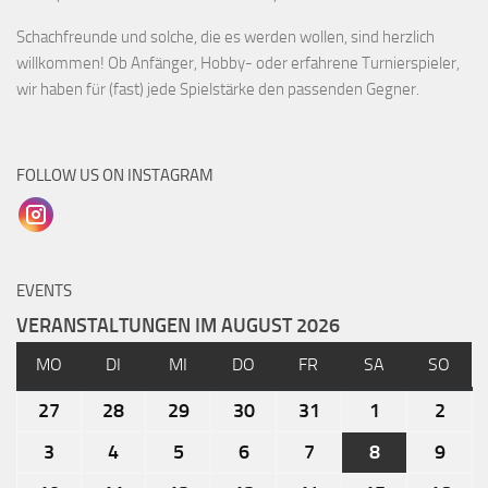
Schachfreunde und solche, die es werden wollen, sind herzlich
willkommen! Ob Anfänger, Hobby- oder erfahrene Turnierspieler,
wir haben für (fast) jede Spielstärke den passenden Gegner.
FOLLOW US ON INSTAGRAM
EVENTS
VERANSTALTUNGEN IM AUGUST 2026
MO
DI
MI
DO
FR
SA
SO
27
28
29
30
31
1
2
3
4
5
6
7
8
9