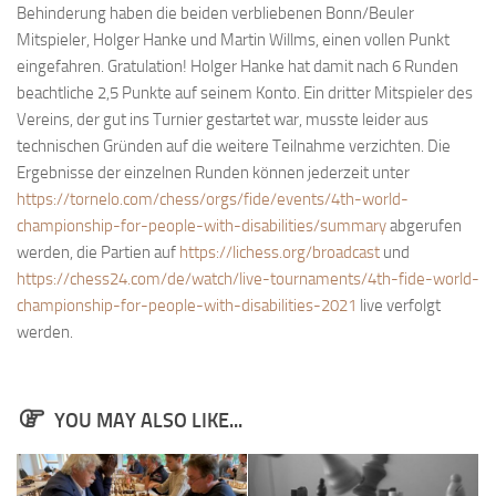
Behinderung haben die beiden verbliebenen Bonn/Beuler
Bayernpokal
Mitspieler, Holger Hanke und Martin Willms, einen vollen Punkt
Sommerturnier
eingefahren. Gratulation! Holger Hanke hat damit nach 6 Runden
beachtliche 2,5 Punkte auf seinem Konto. Ein dritter Mitspieler des
Bonner Schnellschachturniere
Vereins, der gut ins Turnier gestartet war, musste leider aus
Mannschaften
technischen Gründen auf die weitere Teilnahme verzichten. Die
Ergebnisse der einzelnen Runden können jederzeit unter
1. Mannschaft
https://tornelo.com/chess/orgs/fide/events/4th-world-
2. Mannschaft
championship-for-people-with-disabilities/summary
abgerufen
3. Mannschaft
werden, die Partien auf
https://lichess.org/broadcast
und
https://chess24.com/de/watch/live-tournaments/4th-fide-world-
4. Mannschaft
championship-for-people-with-disabilities-2021
live verfolgt
Jugendschach
werden.
Schach online
1.Online Schachturnierserie
YOU MAY ALSO LIKE...
Termine
Verein