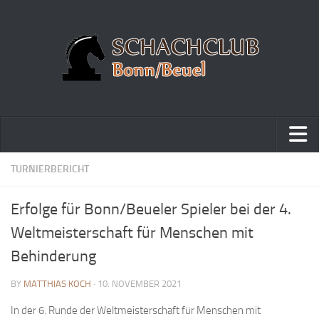
Home
TURNIERBERICHT
Turniere
Erfolge für Bonn/Beueler Spieler bei der 4.
Vereinsmeisterschaft
Weltmeisterschaft für Menschen mit
Vereinspokalturnier
Behinderung
Vereinsschnellschachmeisterschaft
BY
MATTHIAS KOCH
· 10. NOVEMBER 2021
Blitzturnierserie
In der 6. Runde der Weltmeisterschaft für Menschen mit
Schnellturnierserie