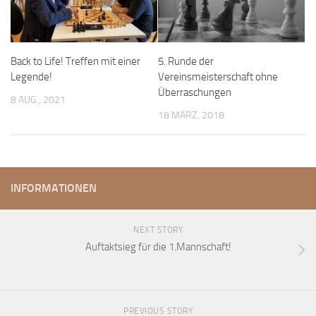
Anfahrt
Vorstand
Back to Life! Treffen mit einer
5. Runde der
Mitglieder
Legende!
Vereinsmeisterschaft ohne
Mitglied werden
Überraschungen
8 AUG., 2021
Satzung
18 MÄRZ, 2018
Datenschutzordnung
En passant
BKV
INFORMATIONEN
Ausschreibungen
NEXT STORY
Links
Auftaktsieg für die 1.Mannschaft!
PREVIOUS STORY