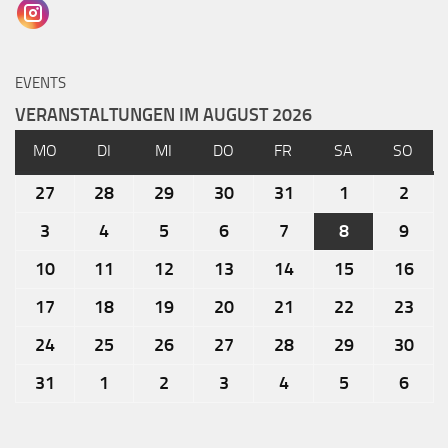
Anfahrt
Vorstand
EVENTS
Mitglieder
VERANSTALTUNGEN IM AUGUST 2026
Mitglied werden
MO
DI
MI
DO
FR
SA
SO
Satzung
Datenschutzordnung
27
28
29
30
31
1
2
En passant
3
4
5
6
7
8
9
BKV
10
11
12
13
14
15
16
Ausschreibungen
17
18
19
20
21
22
23
Links
24
25
26
27
28
29
30
31
1
2
3
4
5
6