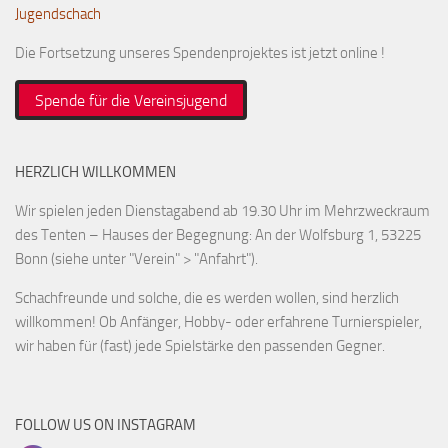
Jugendschach
Bayernpokal
Die Fortsetzung unseres Spendenprojektes ist jetzt online !
Sommerturnier
Bonner Schnellschachturniere
Spende für die Vereinsjugend
Mannschaften
1. Mannschaft
HERZLICH WILLKOMMEN
2. Mannschaft
Wir spielen jeden Dienstagabend ab 19.30 Uhr im Mehrzweckraum
3. Mannschaft
des Tenten – Hauses der Begegnung: An der Wolfsburg 1, 53225
4. Mannschaft
Bonn (siehe unter "Verein" > "Anfahrt").
Jugendschach
Schachfreunde und solche, die es werden wollen, sind herzlich
willkommen! Ob Anfänger, Hobby- oder erfahrene Turnierspieler,
Schach online
wir haben für (fast) jede Spielstärke den passenden Gegner.
1.Online Schachturnierserie
Termine
FOLLOW US ON INSTAGRAM
Verein