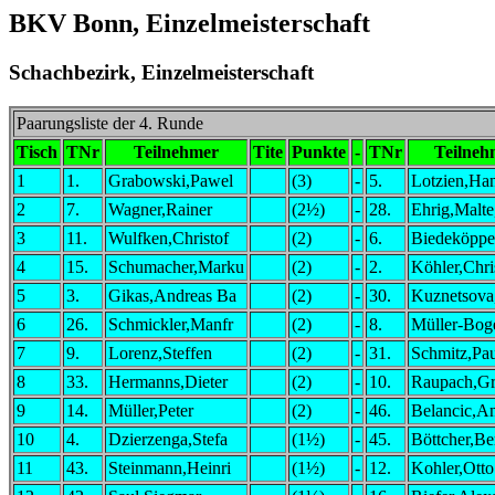
BKV Bonn, Einzelmeisterschaft
Schachbezirk, Einzelmeisterschaft
Paarungsliste der 4. Runde
Tisch
TNr
Teilnehmer
Tite
Punkte
-
TNr
Teilneh
1
1.
Grabowski,Pawel
(3)
-
5.
Lotzien,Ha
2
7.
Wagner,Rainer
(2½)
-
28.
Ehrig,Malte
3
11.
Wulfken,Christof
(2)
-
6.
Biedeköppe
4
15.
Schumacher,Marku
(2)
-
2.
Köhler,Chri
5
3.
Gikas,Andreas Ba
(2)
-
30.
Kuznetsova,
6
26.
Schmickler,Manfr
(2)
-
8.
Müller-Bog
7
9.
Lorenz,Steffen
(2)
-
31.
Schmitz,Pa
8
33.
Hermanns,Dieter
(2)
-
10.
Raupach,Gr
9
14.
Müller,Peter
(2)
-
46.
Belancic,A
10
4.
Dzierzenga,Stefa
(1½)
-
45.
Böttcher,Be
11
43.
Steinmann,Heinri
(1½)
-
12.
Kohler,Otto