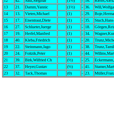
12
42.
Saul,Siegmar
(1½)
-
16.
Riefer,Alex
13
21.
Damm,Yannic
(1½)
-
36.
Will,Wolfg
14
13.
Vieten,Michael
(1)
-
29.
Boje,Herm
15
17.
Eisentraut,Diete
(1)
-
35.
Stuch,Hans
16
27.
Schlueter,Juerge
(1)
-
18.
Görgen,Rei
17
19.
Herfel,Manfred
(1)
-
34.
Wagner,Kur
18
40.
Kleba,Friedrich
(1)
-
20.
Trunz,Miche
19
22.
Steinmann,Jago
(1)
-
38.
Trunz,Tami
20
24.
Foitzik,Peter
(1)
-
44.
Willms,Mar
21
39.
Birk,Wilfried Ch
(½)
-
25.
Eckermann,
22
37.
Heyer,Gustav
(½)
-
41.
Stamer,Mart
23
32.
Tack,Thomas
(0)
-
23.
Müller,Fran