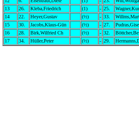
12
6.
Eisentraut,Diete
(1)
-
23.
Will,Wolfg
13
26.
Kleba,Friedrich
(1)
-
25.
Wagner,Kur
14
22.
Heyer,Gustav
(½)
-
33.
Willms,Mar
15
30.
Jacobs,Klaus-Gün
(½)
-
27.
Pudras,Gise
16
28.
Birk,Wilfried Ch
(½)
-
32.
Böttcher,Be
17
34.
Hüller,Peter
(½)
-
29.
Hermanns,D