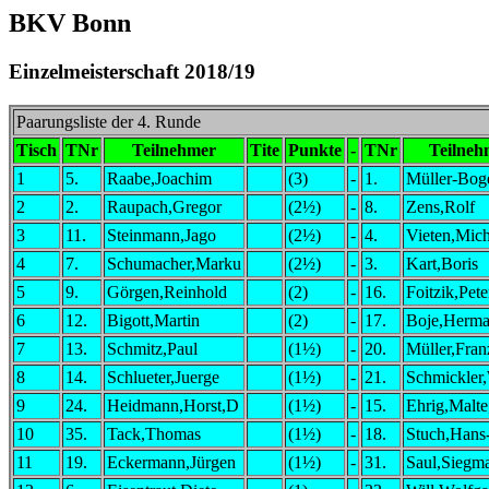
BKV Bonn
Einzelmeisterschaft 2018/19
Paarungsliste der 4. Runde
Tisch
TNr
Teilnehmer
Tite
Punkte
-
TNr
Teilneh
1
5.
Raabe,Joachim
(3)
-
1.
Müller-Bog
2
2.
Raupach,Gregor
(2½)
-
8.
Zens,Rolf
3
11.
Steinmann,Jago
(2½)
-
4.
Vieten,Mich
4
7.
Schumacher,Marku
(2½)
-
3.
Kart,Boris
5
9.
Görgen,Reinhold
(2)
-
16.
Foitzik,Pete
6
12.
Bigott,Martin
(2)
-
17.
Boje,Herm
7
13.
Schmitz,Paul
(1½)
-
20.
Müller,Fran
8
14.
Schlueter,Juerge
(1½)
-
21.
Schmickler,
9
24.
Heidmann,Horst,D
(1½)
-
15.
Ehrig,Malte
10
35.
Tack,Thomas
(1½)
-
18.
Stuch,Hans
11
19.
Eckermann,Jürgen
(1½)
-
31.
Saul,Siegm