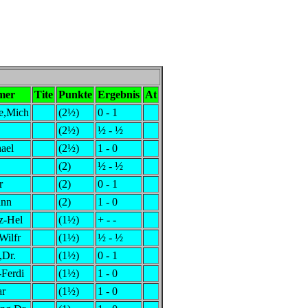
mer
Tite
Punkte
Ergebnis
At
e,Mich
(2½)
0 - 1
(2½)
½ - ½
ael
(2½)
1 - 0
(2)
½ - ½
r
(2)
0 - 1
ann
(2)
1 - 0
z-Hel
(1½)
+ - -
Wilfr
(1½)
½ - ½
,Dr.
(1½)
0 - 1
-Ferdi
(1½)
1 - 0
ar
(1½)
1 - 0