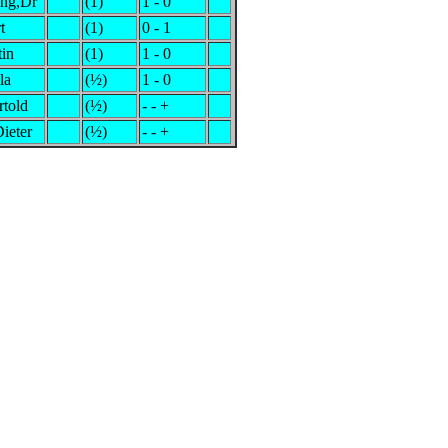
ang,Dr
(1)
1 - 0
t
(1)
0 - 1
tin
(1)
1 - 0
la
(½)
1 - 0
rtold
(½)
- - +
ieter
(½)
- - +