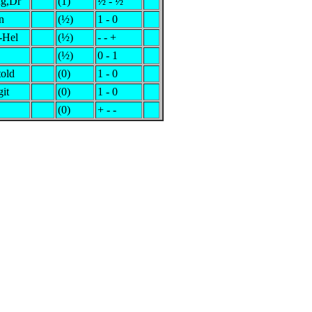
ng,Dr
(1)
½ - ½
n
(½)
1 - 0
-Hel
(½)
- - +
(½)
0 - 1
told
(0)
1 - 0
it
(0)
1 - 0
(0)
+ - -