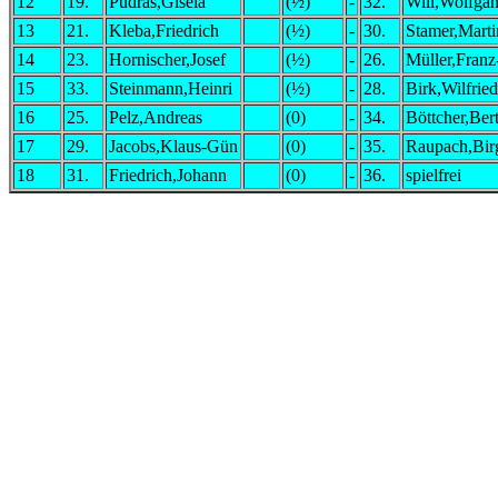
12
19.
Pudras,Gisela
(½)
-
32.
Will,Wolfga
13
21.
Kleba,Friedrich
(½)
-
30.
Stamer,Marti
14
23.
Hornischer,Josef
(½)
-
26.
Müller,Franz
15
33.
Steinmann,Heinri
(½)
-
28.
Birk,Wilfried
16
25.
Pelz,Andreas
(0)
-
34.
Böttcher,Ber
17
29.
Jacobs,Klaus-Gün
(0)
-
35.
Raupach,Birg
18
31.
Friedrich,Johann
(0)
-
36.
spielfrei