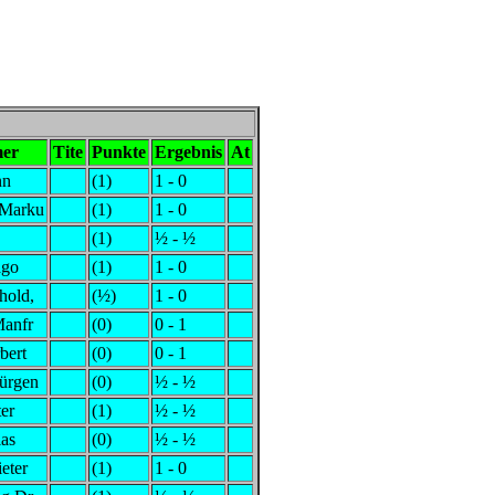
mer
Tite
Punkte
Ergebnis
At
nn
(1)
1 - 0
,Marku
(1)
1 - 0
(1)
½ - ½
ago
(1)
1 - 0
hold,
(½)
1 - 0
Manfr
(0)
0 - 1
bert
(0)
0 - 1
ürgen
(0)
½ - ½
er
(1)
½ - ½
ias
(0)
½ - ½
eter
(1)
1 - 0