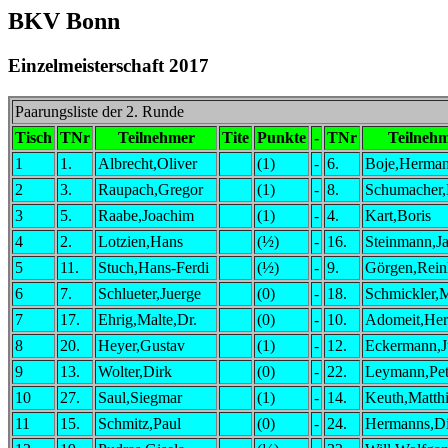
BKV Bonn
Einzelmeisterschaft 2017
Paarungsliste der 2. Runde
Tisch
TNr
Teilnehmer
Tite
Punkte
-
TNr
Teilneh
1
1.
Albrecht,Oliver
(1)
-
6.
Boje,Herma
2
3.
Raupach,Gregor
(1)
-
8.
Schumacher
3
5.
Raabe,Joachim
(1)
-
4.
Kart,Boris
4
2.
Lotzien,Hans
(½)
-
16.
Steinmann,J
5
11.
Stuch,Hans-Ferdi
(½)
-
9.
Görgen,Rein
6
7.
Schlueter,Juerge
(0)
-
18.
Schmickler,
7
17.
Ehrig,Malte,Dr.
(0)
-
10.
Adomeit,Her
8
20.
Heyer,Gustav
(1)
-
12.
Eckermann,J
9
13.
Wolter,Dirk
(0)
-
22.
Leymann,Pet
10
27.
Saul,Siegmar
(1)
-
14.
Keuth,Matth
11
15.
Schmitz,Paul
(0)
-
24.
Hermanns,Di