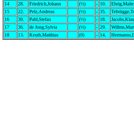
14
28.
Friedrich,Johann
(½)
-
10.
Ehrig,Malte
15
22.
Pelz,Andreas
(½)
-
35.
Tebrügge,T
16
30.
Pahl,Stefan
(½)
-
18.
Jacobs,Kla
17
36.
de Jong,Sylvia
(½)
-
29.
Willms,Mar
18
13.
Keuth,Matthias
(0)
-
14.
Hermanns,D