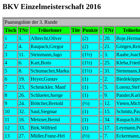
BKV Einzelmeisterschaft 2016
Paarungsliste der 3. Runde
Tisch
TNr
Teilnehmer
Tite
Punkte
-
TNr
Teilneh
1
1.
Albrecht,Oliver
(2)
-
20.
Boje,Herm
2
4.
Raupach,Gregor
(2)
-
21.
Görgen,Rei
3
11.
Steinmann,Jago
(1½)
-
3.
Raabe,Joac
4
6.
Kart,Boris
(1½)
-
25.
Kleba,Fried
5
8.
Schumacher,Marku
(1½)
-
31.
Steinmann,
6
19.
Heyer,Gustav
(1)
-
2.
Biedeköppe
7
23.
Schmickler, Manf
(1)
-
5.
Lorenz,Stef
8
26.
Schlueter,Juerge
(1)
-
9.
Pander,Kar
9
24.
Böttcher,Bertold
(½)
-
12.
Vieten,Mich
10
32.
Saul,Siegmar
(1)
-
15.
Schmitz,Pa
11
16.
Metzner,Bernd
(1)
-
34.
Raupach,Bir
12
33.
Birk,Wilfried
(1)
-
17.
Leymann,Pe
13
27.
Müller,Franz-Hel
(½)
-
7.
Eckermann,