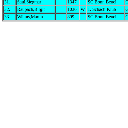
31.
Saul,Siegmar
1347
SC Bonn Beuel
32.
Raupach,Birgit
1036
W
1. Schach-Klub
33.
Willms,Martin
899
SC Bonn Beuel