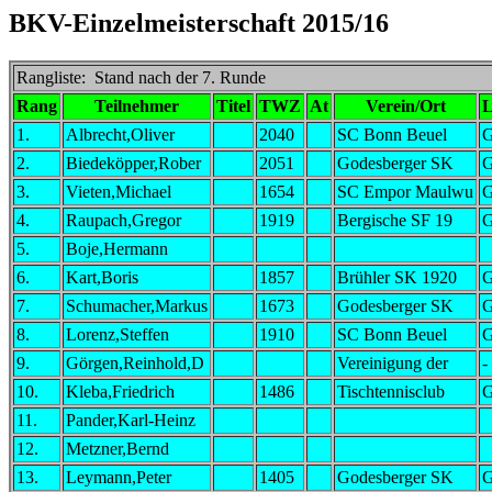
BKV-Einzelmeisterschaft 2015/16
Rangliste: Stand nach der 7. Runde
Rang
Teilnehmer
Titel
TWZ
At
Verein/Ort
1.
Albrecht,Oliver
2040
SC Bonn Beuel
2.
Biedeköpper,Rober
2051
Godesberger SK
3.
Vieten,Michael
1654
SC Empor Maulwu
4.
Raupach,Gregor
1919
Bergische SF 19
5.
Boje,Hermann
6.
Kart,Boris
1857
Brühler SK 1920
7.
Schumacher,Markus
1673
Godesberger SK
8.
Lorenz,Steffen
1910
SC Bonn Beuel
9.
Görgen,Reinhold,D
Vereinigung der
-
10.
Kleba,Friedrich
1486
Tischtennisclub
11.
Pander,Karl-Heinz
12.
Metzner,Bernd
13.
Leymann,Peter
1405
Godesberger SK