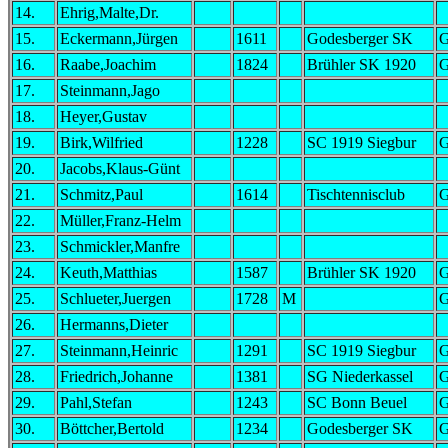
14.
Ehrig,Malte,Dr.
15.
Eckermann,Jürgen
1611
Godesberger SK
16.
Raabe,Joachim
1824
Brühler SK 1920
17.
Steinmann,Jago
18.
Heyer,Gustav
19.
Birk,Wilfried
1228
SC 1919 Siegbur
20.
Jacobs,Klaus-Günt
21.
Schmitz,Paul
1614
Tischtennisclub
22.
Müller,Franz-Helm
23.
Schmickler,Manfre
24.
Keuth,Matthias
1587
Brühler SK 1920
25.
Schlueter,Juergen
1728
M
26.
Hermanns,Dieter
27.
Steinmann,Heinric
1291
SC 1919 Siegbur
28.
Friedrich,Johanne
1381
SG Niederkassel
29.
Pahl,Stefan
1243
SC Bonn Beuel
30.
Böttcher,Bertold
1234
Godesberger SK