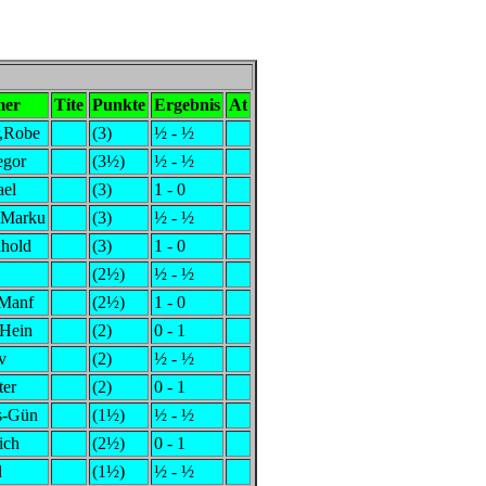
mer
Tite
Punkte
Ergebnis
At
r,Robe
(3)
½ - ½
egor
(3½)
½ - ½
ael
(3)
1 - 0
,Marku
(3)
½ - ½
hold
(3)
1 - 0
(2½)
½ - ½
 Manf
(2½)
1 - 0
-Hein
(2)
0 - 1
v
(2)
½ - ½
ter
(2)
0 - 1
s-Gün
(1½)
½ - ½
ich
(2½)
0 - 1
d
(1½)
½ - ½