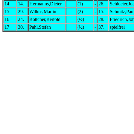
14
14.
Hermanns,Dieter
(1)
-
26.
Schlueter,Ju
15
29.
Willms,Martin
(2)
-
15.
Schmitz,Pau
16
24.
Böttcher,Bertold
(½)
-
28.
Friedrich,Jo
17
30.
Pahl,Stefan
(½)
-
37.
spielfrei