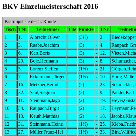
BKV Einzelmeisterschaft 2016
Paarungsliste der 5. Runde
Tisch
TNr
Teilnehmer
Tite
Punkte
-
TNr
Teilneh
1
1.
Albrecht,Oliver
(3½)
-
2.
Biedeköppe
2
3.
Raabe,Joachim
(3)
-
4.
Raupach,Gr
3
6.
Kart,Boris
(3)
-
12.
Vieten,Mich
4
20.
Boje,Hermann
(3)
-
8.
Schumacher
5
5.
Lorenz,Steffen
(1½)
-
21.
Görgen,Rein
6
7.
Eckermann,Jürgen
(1½)
-
10.
Ehrig,Malte
7
16.
Metzner,Bernd
(2)
-
23.
Schmickler,
8
32.
Saul,Siegmar
(2)
-
9.
Pander,Karl
9
11.
Steinmann,Jago
(2)
-
19.
Heyer,Gusta
10
34.
Raupach,Birgit
(2)
-
17.
Leymann,Pe
11
13.
Keuth,Matthias
(2)
-
18.
Jacobs,Klau
12
31.
Steinmann,Heinri
(1½)
-
25.
Kleba,Friedr
13
27.
Müller,Franz-Hel
(1½)
-
33.
Birk,Wilfrie